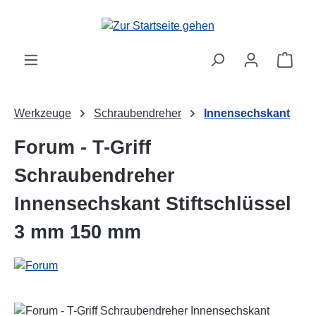
Zum Hauptinhalt springen
Ware
Werkzeuge
Schraubendreher
Innensechskant
Forum - T-Griff
Schraubendreher
Innensechskant Stiftschlüssel
3 mm 150 mm
Bildergalerie überspringen