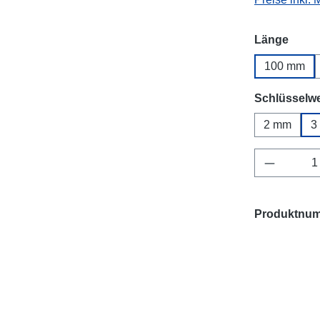
ausw
Länge
100 mm
Schlüsselwe
2 mm
3
Produkt 
Produktnu