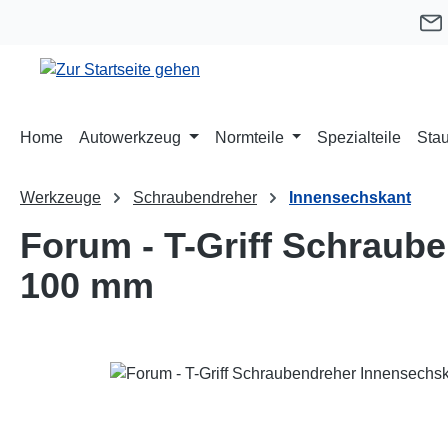
m Hauptinhalt springen
Zur Suche springen
Zur Hauptnavigation springen
Home
Autowerkzeug
Normteile
Spezialteile
Stau
Werkzeuge
Schraubendreher
Innensechskant
Forum - T-Griff Schraub
100 mm
Bildergalerie überspringen