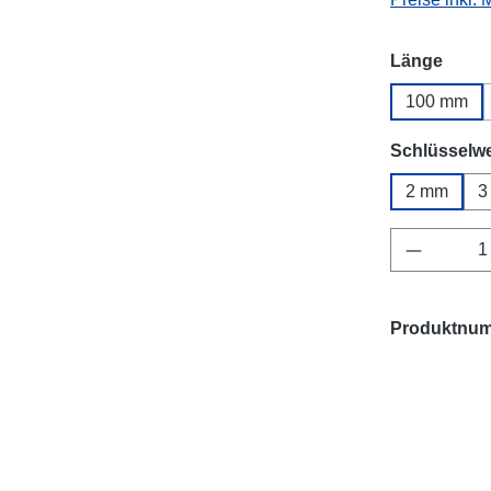
ausw
Länge
100 mm
Schlüsselwe
2 mm
3
Produkt 
Produktnu