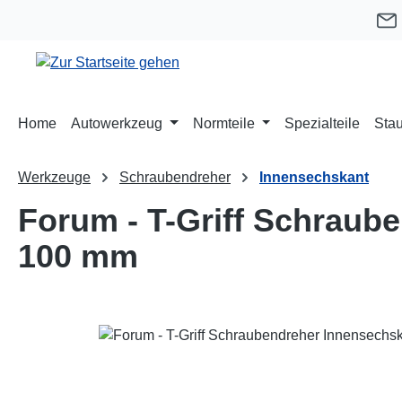
m Hauptinhalt springen
Zur Suche springen
Zur Hauptnavigation springen
Home
Autowerkzeug
Normteile
Spezialteile
Stau
Werkzeuge
Schraubendreher
Innensechskant
Forum - T-Griff Schraub
100 mm
Bildergalerie überspringen