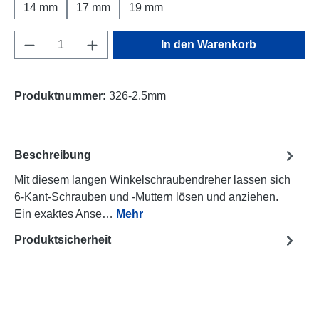
14 mm
17 mm
19 mm
Produkt Anzahl: Gib den gewünschten Wert e
In den Warenkorb
Produktnummer:
326-2.5mm
Beschreibung
Mit diesem langen Winkelschraubendreher lassen sich
6-Kant-Schrauben und -Muttern lösen und anziehen.
Ein exaktes Anse…
Mehr
Produktsicherheit