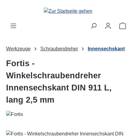
Zum Hauptinhalt springen
Ware
Werkzeuge
Schraubendreher
Innensechskant
Fortis -
Winkelschraubendreher
Innensechskant DIN 911 L,
lang 2,5 mm
Bildergalerie überspringen