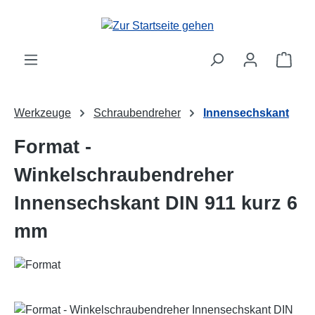
Zum Hauptinhalt springen
Ware
Werkzeuge
Schraubendreher
Innensechskant
Format -
Winkelschraubendreher
Innensechskant DIN 911 kurz 6
mm
Bildergalerie überspringen