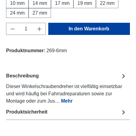
10 mm
14 mm
17 mm
19 mm
22 mm
24 mm
27 mm
Produkt Anzahl: Gib den gewünschten Wert e
In den Warenkorb
Produktnummer:
269-6mm
Beschreibung
Dieser Winkelschraubendreher ist vielfältig einsetzbar
und wird häufig bei Fahrradreparaturen sowie zur
Montage oder zum Jus…
Mehr
Produktsicherheit