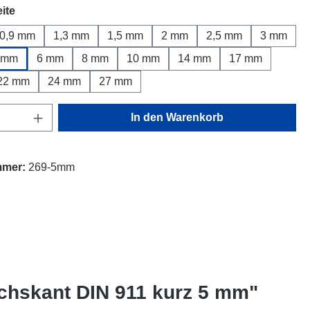
auswählen
ite
0,9 mm
1,3 mm
1,5 mm
2 mm
2,5 mm
3 mm
 mm
6 mm
8 mm
10 mm
14 mm
17 mm
22 mm
24 mm
27 mm
Anzahl: Gib den gewünschten Wert ein oder
In den Warenkorb
mmer:
269-5mm
chskant DIN 911 kurz 5 mm"