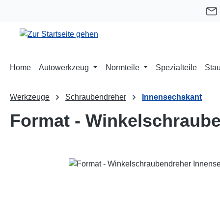
m Hauptinhalt springen
Zur Suche springen
Zur Hauptnavigation springen
Home
Autowerkzeug
Normteile
Spezialteile
Stau
Werkzeuge
Schraubendreher
Innensechskant
Format - Winkelschraub
Bildergalerie überspringen