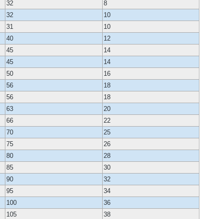
32
8
32
10
31
10
40
12
45
14
45
14
50
16
56
18
56
18
63
20
66
22
70
25
75
26
80
28
85
30
90
32
95
34
100
36
105
38