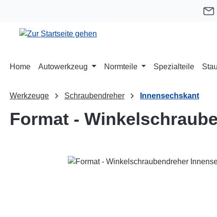
m Hauptinhalt springen
Zur Suche springen
Zur Hauptnavigation springen
Home
Autowerkzeug
Normteile
Spezialteile
Stau
Werkzeuge
Schraubendreher
Innensechskant
Format - Winkelschraub
Bildergalerie überspringen