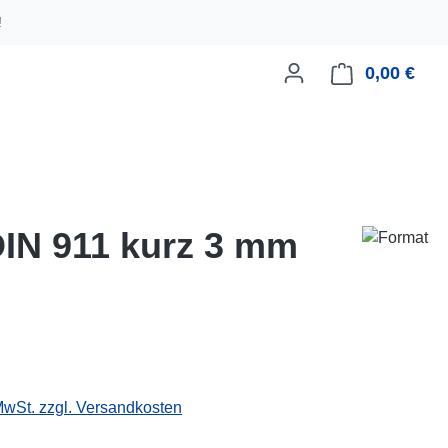
!
0,00 €
Ware
IN 911 kurz 3 mm
eis:
 MwSt. zzgl. Versandkosten