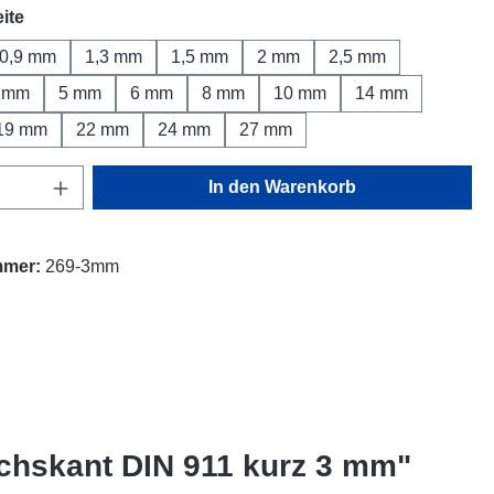
auswählen
ite
0,9 mm
1,3 mm
1,5 mm
2 mm
2,5 mm
 mm
5 mm
6 mm
8 mm
10 mm
14 mm
19 mm
22 mm
24 mm
27 mm
Anzahl: Gib den gewünschten Wert ein oder
In den Warenkorb
mmer:
269-3mm
chskant DIN 911 kurz 3 mm"