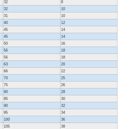
32
8
32
10
31
10
40
12
45
14
45
14
50
16
56
18
56
18
63
20
66
22
70
25
75
26
80
28
85
30
90
32
95
34
100
36
105
38