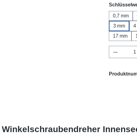
Schlüsselwe
0,7 mm
3 mm
4
17 mm
Produkt 
Produktnu
- Winkelschraubendreher Innense