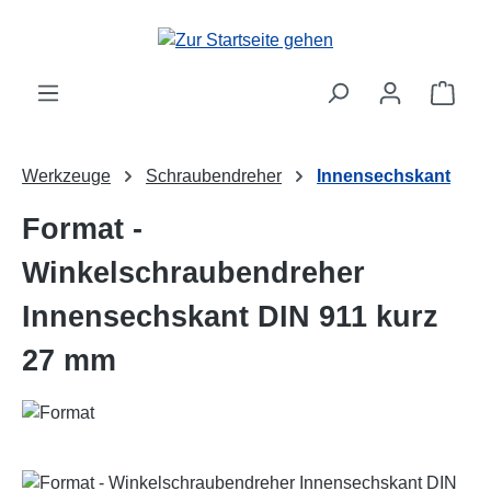
Zum Hauptinhalt springen
Ware
Werkzeuge
Schraubendreher
Innensechskant
Format -
Winkelschraubendreher
Innensechskant DIN 911 kurz
27 mm
Bildergalerie überspringen