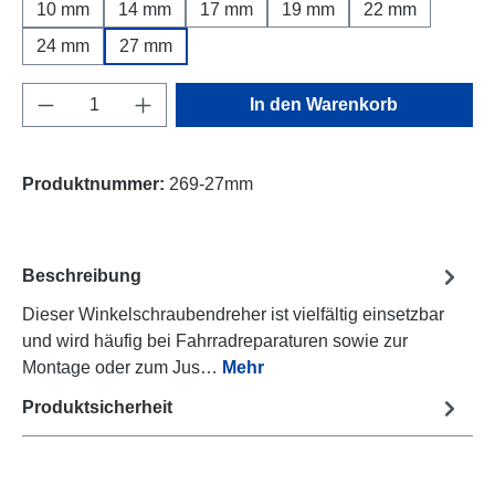
10 mm
14 mm
17 mm
19 mm
22 mm
24 mm
27 mm
Produkt Anzahl: Gib den gewünschten Wert e
In den Warenkorb
Produktnummer:
269-27mm
Beschreibung
Dieser Winkelschraubendreher ist vielfältig einsetzbar
und wird häufig bei Fahrradreparaturen sowie zur
Montage oder zum Jus…
Mehr
Produktsicherheit