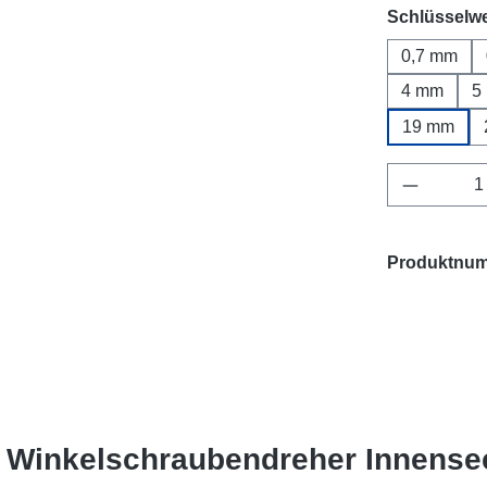
Schlüsselwe
0,7 mm
4 mm
5
19 mm
Produkt 
Produktnu
- Winkelschraubendreher Innense