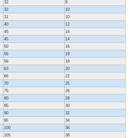
32
8
32
10
31
10
40
12
45
14
45
14
50
16
56
18
56
18
63
20
66
22
70
25
75
26
80
28
85
30
90
32
95
34
100
36
105
38