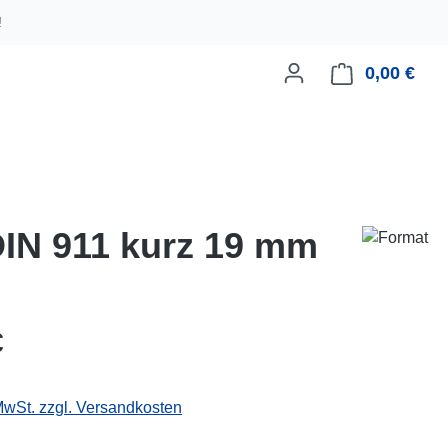
!
0,00 €
Ware
DIN 911 kurz 19 mm
eis:
€
 MwSt. zzgl. Versandkosten