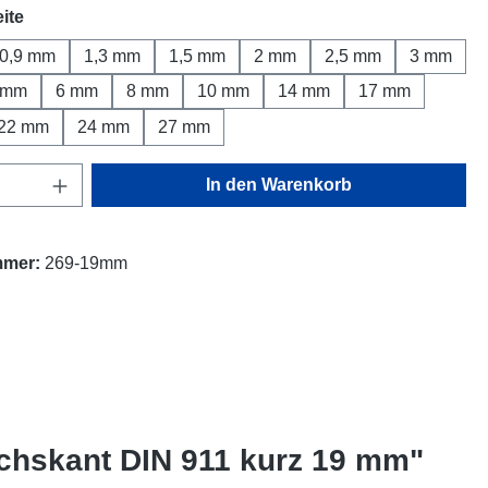
auswählen
ite
0,9 mm
1,3 mm
1,5 mm
2 mm
2,5 mm
3 mm
 mm
6 mm
8 mm
10 mm
14 mm
17 mm
22 mm
24 mm
27 mm
Anzahl: Gib den gewünschten Wert ein oder
In den Warenkorb
mmer:
269-19mm
chskant DIN 911 kurz 19 mm"