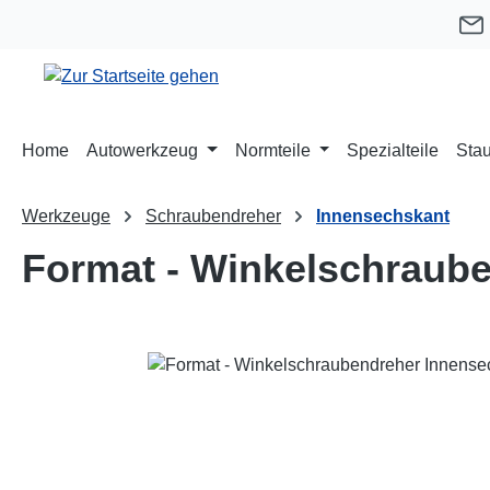
m Hauptinhalt springen
Zur Suche springen
Zur Hauptnavigation springen
Home
Autowerkzeug
Normteile
Spezialteile
Stau
Werkzeuge
Schraubendreher
Innensechskant
Format - Winkelschraub
Bildergalerie überspringen