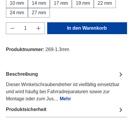
10 mm
14 mm
17 mm
19 mm
22 mm
24 mm
27 mm
Produkt Anzahl: Gib den gewünschten Wert e
In den Warenkorb
Produktnummer:
269-1.3mm
Beschreibung
Dieser Winkelschraubendreher ist vielfältig einsetzbar
und wird häufig bei Fahrradreparaturen sowie zur
Montage oder zum Jus…
Mehr
Produktsicherheit