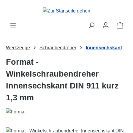
Zum Hauptinhalt springen
Ware
Werkzeuge
Schraubendreher
Innensechskant
Format -
Winkelschraubendreher
Innensechskant DIN 911 kurz
1,3 mm
Bildergalerie überspringen