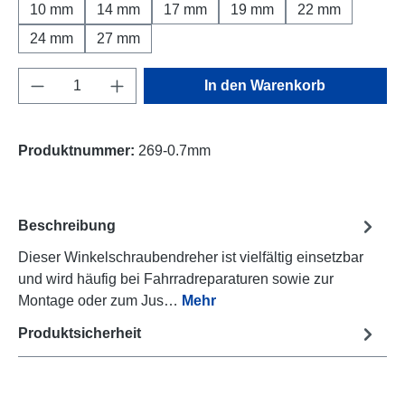
10 mm
14 mm
17 mm
19 mm
22 mm
24 mm
27 mm
Produkt Anzahl: Gib den gewünschten Wert e
In den Warenkorb
Produktnummer:
269-0.7mm
Beschreibung
Dieser Winkelschraubendreher ist vielfältig einsetzbar
und wird häufig bei Fahrradreparaturen sowie zur
Montage oder zum Jus…
Mehr
Produktsicherheit