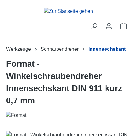
Zum Hauptinhalt springen
Ware
Werkzeuge
Schraubendreher
Innensechskant
Format -
Winkelschraubendreher
Innensechskant DIN 911 kurz
0,7 mm
Bildergalerie überspringen