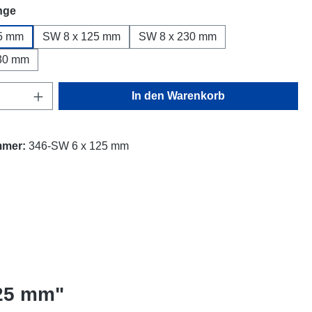
auswählen
nge
5 mm
SW 8 x 125 mm
SW 8 x 230 mm
30 mm
Anzahl: Gib den gewünschten Wert ein oder
In den Warenkorb
mmer:
346-SW 6 x 125 mm
125 mm"