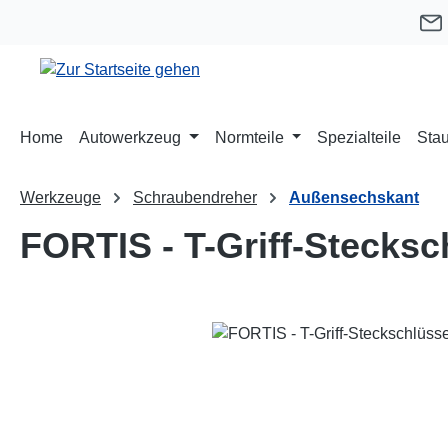
m Hauptinhalt springen
Zur Suche springen
Zur Hauptnavigation springen
Home
Autowerkzeug
Normteile
Spezialteile
Stau
Werkzeuge
Schraubendreher
Außensechskant
FORTIS - T-Griff-Stecks
Bildergalerie überspringen