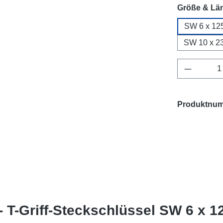
Größe & Lä
SW 6 x 12
SW 10 x 2
Produkt 
Produktnu
 T-Griff-Steckschlüssel SW 6 x 