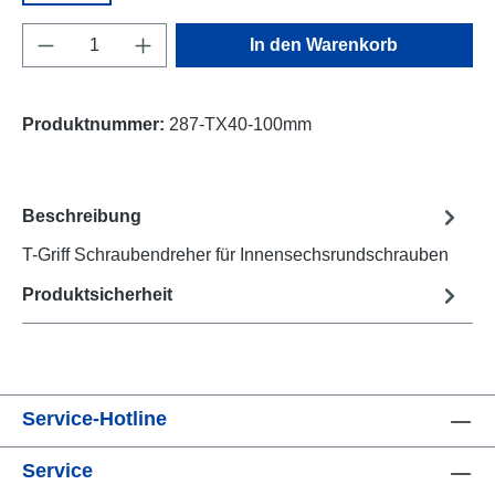
Produkt Anzahl: Gib den gewünschten Wert e
In den Warenkorb
Produktnummer:
287-TX40-100mm
Beschreibung
T-Griff Schraubendreher für Innensechsrundschrauben
Produktsicherheit
Service-Hotline
Service