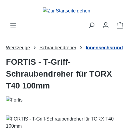
Zum Hauptinhalt springen
Ware
Werkzeuge
Schraubendreher
Innensechsrund
FORTIS - T-Griff-
Schraubendreher für TORX
T40 100mm
Bildergalerie überspringen