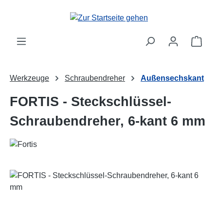
Zum Hauptinhalt springen
Ware
Werkzeuge
Schraubendreher
Außensechskant
FORTIS - Steckschlüssel-
Schraubendreher, 6-kant 6 mm
Bildergalerie überspringen