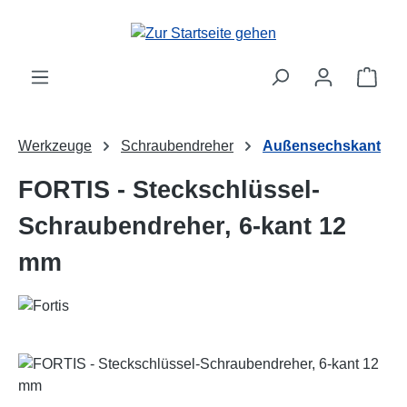
Zum Hauptinhalt springen
Ware
Werkzeuge
Schraubendreher
Außensechskant
FORTIS - Steckschlüssel-
Schraubendreher, 6-kant 12
mm
Bildergalerie überspringen