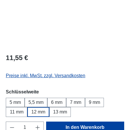
Regulärer Preis:
11,55 €
Preise inkl. MwSt. zzgl. Versandkosten
auswählen
Schlüsselweite
5 mm
5,5 mm
6 mm
7 mm
9 mm
11 mm
12 mm
13 mm
Produkt Anzahl: Gib den gewünschten Wert e
In den Warenkorb