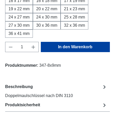
16 x 17 mm
16 x 18 mm
17 x 19 mm
19 x 22 mm
20 x 22 mm
21 x 23 mm
24 x 27 mm
24 x 30 mm
25 x 28 mm
27 x 30 mm
30 x 36 mm
32 x 36 mm
36 x 41 mm
Produkt Anzahl: Gib den gewünschten Wert e
In den Warenkorb
Produktnummer:
347-8x9mm
Beschreibung
Doppelmaulschlüssel nach DIN 3110
Produktsicherheit