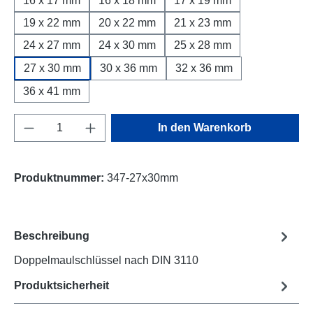
16 x 17 mm
16 x 18 mm
17 x 19 mm
19 x 22 mm
20 x 22 mm
21 x 23 mm
24 x 27 mm
24 x 30 mm
25 x 28 mm
27 x 30 mm
30 x 36 mm
32 x 36 mm
36 x 41 mm
Produkt Anzahl: Gib den gewünschten Wert e
In den Warenkorb
Produktnummer:
347-27x30mm
Beschreibung
Doppelmaulschlüssel nach DIN 3110
Produktsicherheit