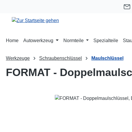
m Hauptinhalt springen
Zur Suche springen
Zur Hauptnavigation springen
Home
Autowerkzeug
Normteile
Spezialteile
Stau
Werkzeuge
Schraubenschlüssel
Maulschlüssel
FORMAT - Doppelmaulsch
Bildergalerie überspringen