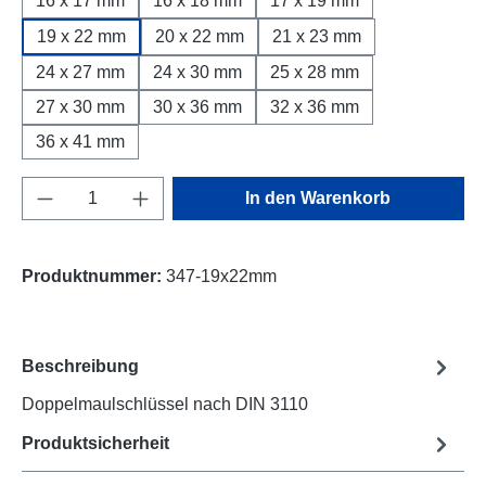
16 x 17 mm
16 x 18 mm
17 x 19 mm
19 x 22 mm
20 x 22 mm
21 x 23 mm
24 x 27 mm
24 x 30 mm
25 x 28 mm
27 x 30 mm
30 x 36 mm
32 x 36 mm
36 x 41 mm
Produkt Anzahl: Gib den gewünschten Wert e
In den Warenkorb
Produktnummer:
347-19x22mm
Beschreibung
Doppelmaulschlüssel nach DIN 3110
Produktsicherheit