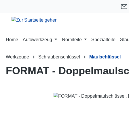
m Hauptinhalt springen
Zur Suche springen
Zur Hauptnavigation springen
Home
Autowerkzeug
Normteile
Spezialteile
Stau
Werkzeuge
Schraubenschlüssel
Maulschlüssel
FORMAT - Doppelmaulsch
Bildergalerie überspringen