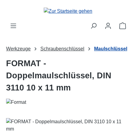
Zum Hauptinhalt springen
Ware
Werkzeuge
Schraubenschlüssel
Maulschlüssel
FORMAT -
Doppelmaulschlüssel, DIN
3110 10 x 11 mm
Bildergalerie überspringen