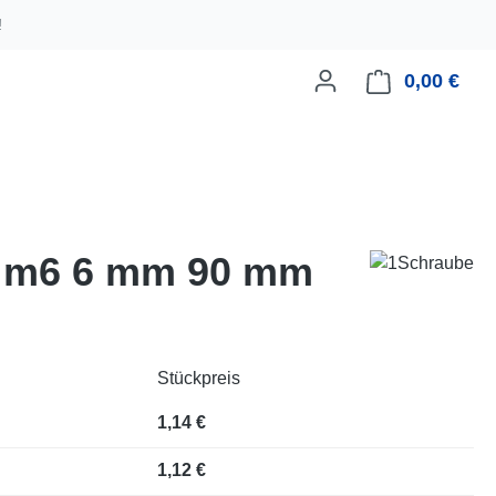
!
0,00 €
Ware
ld m6 6 mm 90 mm
Stückpreis
1,14 €
1,12 €