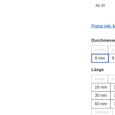
Ab
20
Preise inkl.
Durchmess
1 mm
1
(Diese Opt
6 mm
8
ausw
Länge
4 mm
5
(Diese Opt
16 mm
30 mm
60 mm
120 mm