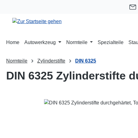
m Hauptinhalt springen
Zur Suche springen
Zur Hauptnavigation springen
Home
Autowerkzeug
Normteile
Spezialteile
Stau
Normteile
Zylinderstifte
DIN 6325
DIN 6325 Zylinderstifte 
Bildergalerie überspringen