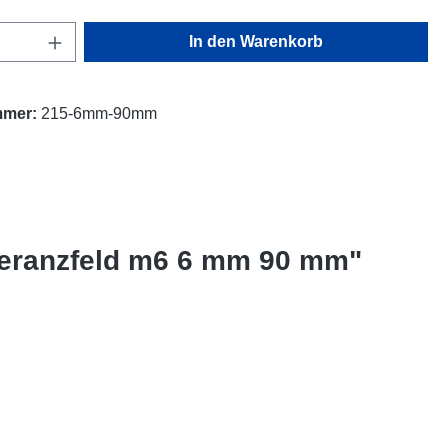
ption ist zurzeit nicht verfügbar.)
Anzahl: Gib den gewünschten Wert ein oder
In den Warenkorb
mmer:
215-6mm-90mm
oleranzfeld m6 6 mm 90 mm"