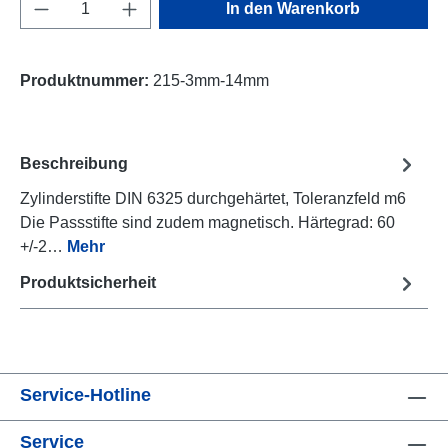
Produkt Anzahl: Gib den gewünschten Wert e
In den Warenkorb
Produktnummer:
215-3mm-14mm
Beschreibung
Zylinderstifte DIN 6325 durchgehärtet, Toleranzfeld m6
Die Passstifte sind zudem magnetisch. Härtegrad: 60
+/-2…
Mehr
Produktsicherheit
Service-Hotline
Service