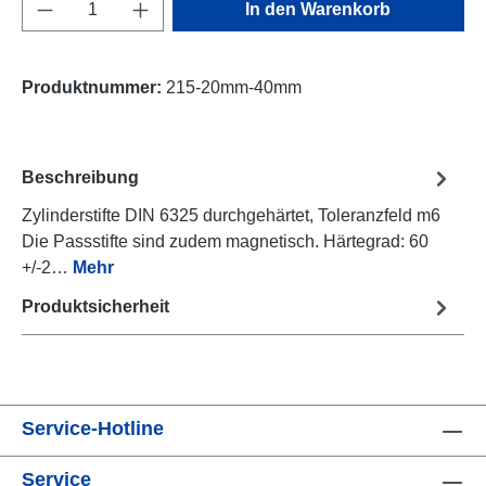
Produkt Anzahl: Gib den gewünschten Wert e
In den Warenkorb
Produktnummer:
215-20mm-40mm
Beschreibung
Zylinderstifte DIN 6325 durchgehärtet, Toleranzfeld m6
Die Passstifte sind zudem magnetisch. Härtegrad: 60
+/-2…
Mehr
Produktsicherheit
Service-Hotline
Service