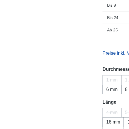
Bis
9
Bis
24
Ab
25
Preise inkl.
Durchmess
1 mm
1
(Diese Opt
6 mm
8
ausw
Länge
4 mm
5
(Diese Opt
16 mm