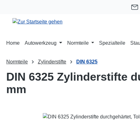
m Hauptinhalt springen
Zur Suche springen
Zur Hauptnavigation springen
Home
Autowerkzeug
Normteile
Spezialteile
Stau
Normteile
Zylinderstifte
DIN 6325
DIN 6325 Zylinderstifte 
mm
Bildergalerie überspringen