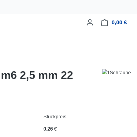
!
0,00 €
Ware
d m6 2,5 mm 22
Stückpreis
0,26 €