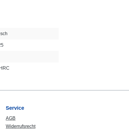
isch
25
2 HRC
Service
AGB
Widerrufsrecht