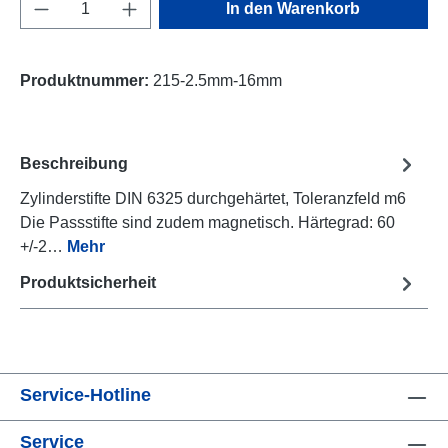
Produkt Anzahl: Gib den gewünschten Wert e
In den Warenkorb
Produktnummer:
215-2.5mm-16mm
Beschreibung
Zylinderstifte DIN 6325 durchgehärtet, Toleranzfeld m6
Die Passstifte sind zudem magnetisch. Härtegrad: 60
+/-2…
Mehr
Produktsicherheit
Service-Hotline
Service