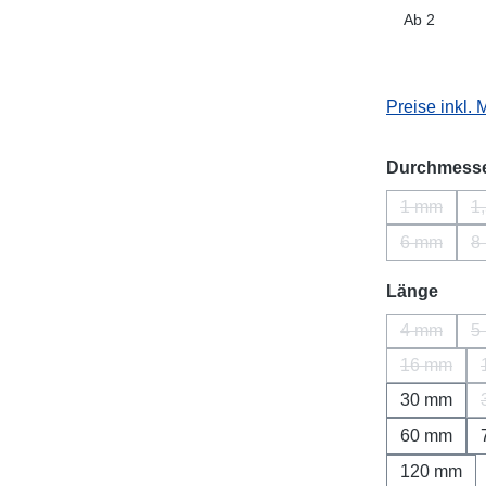
Ab
2
Preise inkl.
Durchmess
1 mm
1
(Diese Opt
6 mm
8
(Diese Opt
ausw
Länge
4 mm
5
(Diese Opt
16 mm
(Diese Op
30 mm
60 mm
120 mm