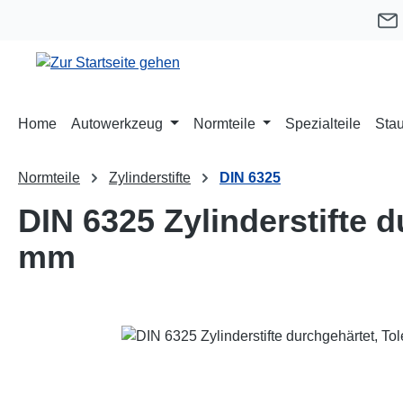
m Hauptinhalt springen
Zur Suche springen
Zur Hauptnavigation springen
Home
Autowerkzeug
Normteile
Spezialteile
Stau
Normteile
Zylinderstifte
DIN 6325
DIN 6325 Zylinderstifte 
mm
Bildergalerie überspringen