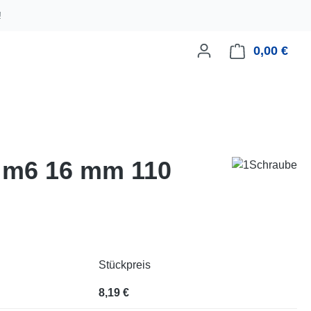
!
0,00 €
Ware
ld m6 16 mm 110
Stückpreis
8,19 €