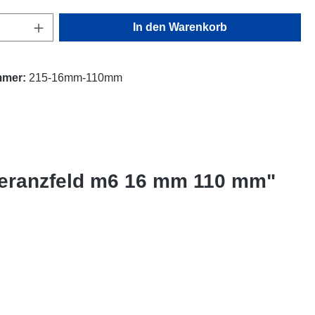
Anzahl: Gib den gewünschten Wert ein oder
In den Warenkorb
mmer:
215-16mm-110mm
oleranzfeld m6 16 mm 110 mm"