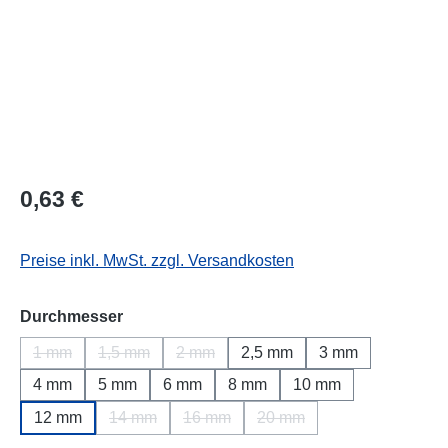
Regulärer Preis:
0,63 €
Preise inkl. MwSt. zzgl. Versandkosten
auswählen
Durchmesser
1 mm
1,5 mm
2 mm
2,5 mm
3 mm
(Diese Option ist zurzeit nicht verfügbar.)
(Diese Option ist zurzeit nicht verfügbar.)
(Diese Option ist zurzeit nicht verfügbar.
4 mm
5 mm
6 mm
8 mm
10 mm
12 mm
14 mm
16 mm
20 mm
(Diese Option ist zurzeit nicht verfügbar.)
(Diese Option ist zurzeit nicht verfügba
(Diese Option ist zurzeit ni