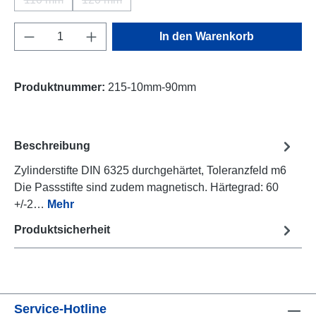
(Diese Option ist zurzeit nicht verfügbar.)
(Diese Option ist zurzeit nicht verfügbar.)
Produkt Anzahl: Gib den gewünschten Wert e
In den Warenkorb
Produktnummer:
215-10mm-90mm
Beschreibung
Zylinderstifte DIN 6325 durchgehärtet, Toleranzfeld m6
Die Passstifte sind zudem magnetisch. Härtegrad: 60
+/-2…
Mehr
Produktsicherheit
Service-Hotline