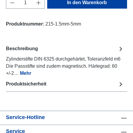
Produkt Anzahl: Gib den gewünschten Wert e
In den Warenkorb
Produktnummer:
215-1.5mm-5mm
Beschreibung
Zylinderstifte DIN 6325 durchgehärtet, Toleranzfeld m6
Die Passstifte sind zudem magnetisch. Härtegrad: 60
+/-2…
Mehr
Produktsicherheit
Service-Hotline
Service