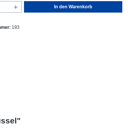
Anzahl: Gib den gewünschten Wert ein oder
In den Warenkorb
mmer:
193
ssel"