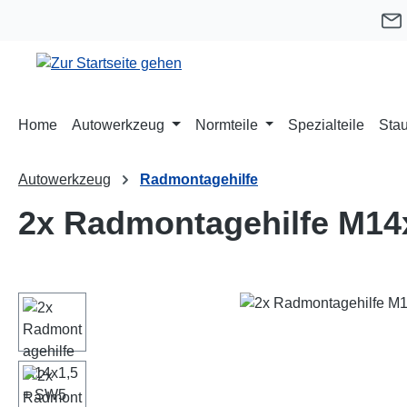
m Hauptinhalt springen
Zur Suche springen
Zur Hauptnavigation springen
Home
Autowerkzeug
Normteile
Spezialteile
Stau
Autowerkzeug
Radmontagehilfe
2x Radmontagehilfe M14
Bildergalerie überspringen