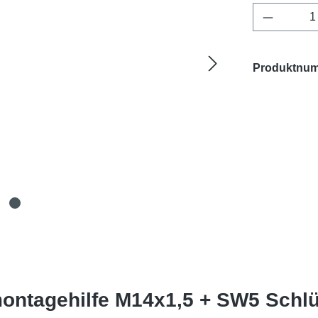
Produkt 
Produktnu
ontagehilfe M14x1,5 + SW5 Schlü