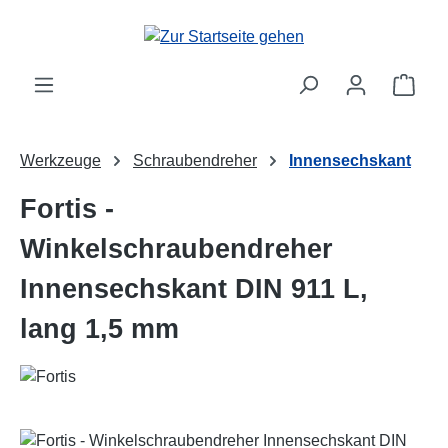
Zum Hauptinhalt springen
Ware
Werkzeuge
Schraubendreher
Innensechskant
Fortis -
Winkelschraubendreher
Innensechskant DIN 911 L,
lang 1,5 mm
Bildergalerie überspringen