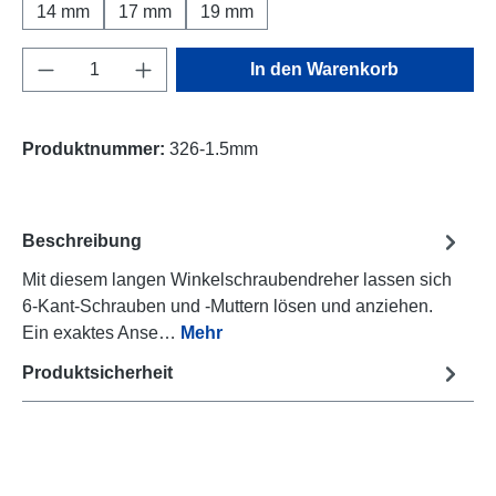
14 mm
17 mm
19 mm
Produkt Anzahl: Gib den gewünschten Wert e
In den Warenkorb
Produktnummer:
326-1.5mm
Beschreibung
Mit diesem langen Winkelschraubendreher lassen sich
6-Kant-Schrauben und -Muttern lösen und anziehen.
Ein exaktes Anse…
Mehr
Produktsicherheit